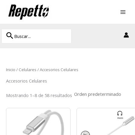
Ir
al
contenido
Buscar
Buscar
por:
Inicio
/
Celulares
/ Accesorios Celulares
Accesorios Celulares
Mostrando 1–8 de 58 resultados