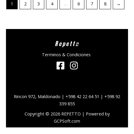
1
2
3
4
…
6
7
8
→
Repetto
Terminos & Condiciones
Rincon 972, Maldonado | +598 42 22 64 51 | +598 92
339 855
Copyright © 2026 REPETTO | Powered by
GCPSoft.com