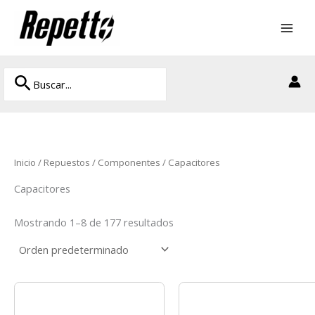
Ir
al
contenido
Buscar
Buscar
por:
Inicio
/
Repuestos
/
Componentes
/ Capacitores
Capacitores
Mostrando 1–8 de 177 resultados