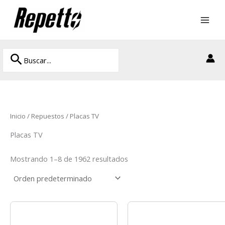
Ir
al
contenido
Buscar
Buscar
por:
Inicio
/
Repuestos
/ Placas TV
Placas TV
Mostrando 1–8 de 1962 resultados