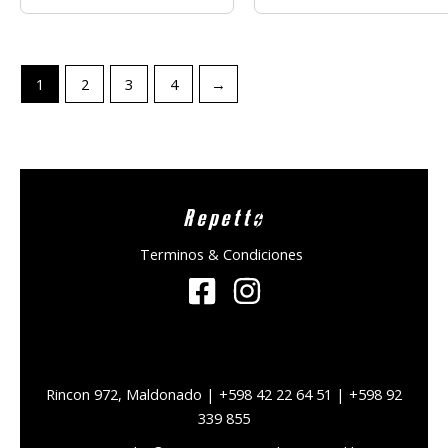
1
2
3
4
→
Repetto
Terminos & Condiciones
Rincon 972, Maldonado | +598 42 22 64 51 | +598 92
339 855