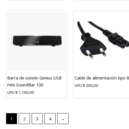
Barra de sonido Genius USB
Cable de alimentación tipo 
mini SoundBar 100
UYU
$
200,00
UYU
$
1.100,00
1
2
3
4
→