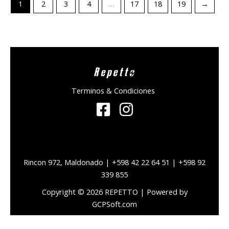
1
2
3
4
…
17
18
19
→
Repetto
Terminos & Condiciones
Rincon 972, Maldonado | +598 42 22 64 51 | +598 92
339 855
Copyright © 2026 REPETTO | Powered by
GCPSoft.com