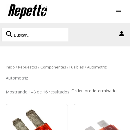
Ir
al
contenido
Buscar
Buscar
por:
Inicio
/
Repuestos
/
Componentes
/
Fusibles
/ Automotriz
Automotriz
Mostrando 1–8 de 16 resultados