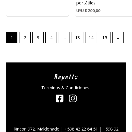
portátiles
UYU
$
200,00
1
2
3
4
…
13
14
15
→
Repetto
Terminos & Condiciones
Rincon 972, Maldonado | +598 42 22 64 51 | +598 92