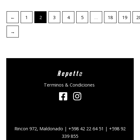
←
1
2
3
4
5
…
18
19
2
→
Repetto
Terminos & Condiciones
Rincon 972, Maldonado | +598 42 22 64 51 | +598 92
339 855