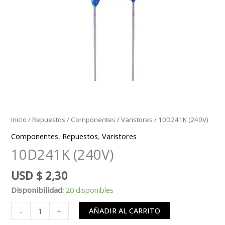
Inicio
/
Repuestos
/
Componentes
/
Varistores
/ 10D241K (240V)
Componentes
,
Repuestos
,
Varistores
10D241K (240V)
USD
$
2,30
Disponibilidad:
20 disponibles
10D241K
AÑADIR AL CARRITO
-
+
(240V)