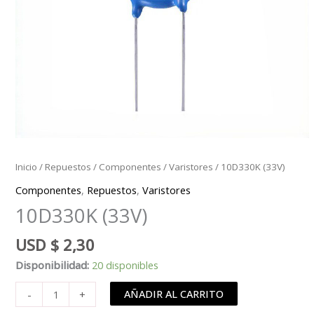
Inicio
/
Repuestos
/
Componentes
/
Varistores
/ 10D330K (33V)
Componentes
,
Repuestos
,
Varistores
10D330K (33V)
USD
$
2,30
Disponibilidad:
20 disponibles
10D330K
AÑADIR AL CARRITO
-
+
(33V)