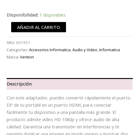
MALDOANDO
Disponibilidad:
1 disponibles
Adaptador
AÑADIR AL CARRITO
de
DisplayPort
SKU:
001951
a
Categorías:
Accesorios Informatica
,
Audio y Video
,
Informatica
HDMI
Marca:
Vention
cantidad
Descripción
Con este adaptador, puedes convertir rápidamente el puerto
DP de tu portátil en un puerto HDMI, para conectar
fácilmente tu dispositivo a una pantalla más grande. El
producto admite vídeo HD 1080p y ofrece audio de alta
calidad. Garantiza una transmisión sin interferencias y te
permite duplicar una imagen en modo espejo y mostrar dos