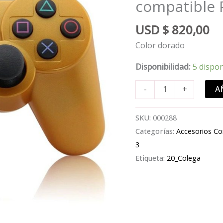
compatible 
USD
$
820,00
Color dorado
Disponibilidad:
5 dispo
Joystick
A
-
+
inalámbrico
bluetooth
SKU:
000288
compatible
Categorías:
Accesorios Co
PS3
3
color
Etiqueta:
20_Colega
dorado
cantidad