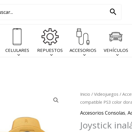
car
Busca
:
CELULARES
REPUESTOS
ACCESORIOS
VEHÍCULOS
Inicio
/
Videojuegos
/
Acce
compatible PS3 color dor
Accesorios Consolas
,
A
Joystick ina