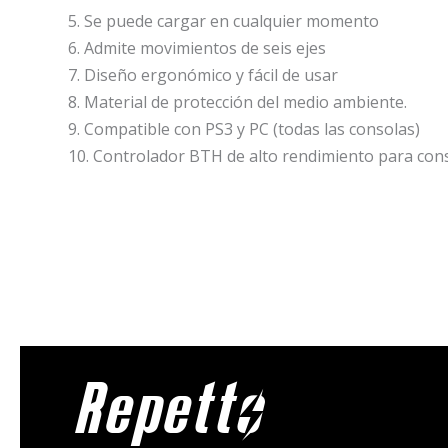
5. Se puede cargar en cualquier momento
6. Admite movimientos de seis ejes
7. Diseño ergonómico y fácil de usar
8. Material de protección del medio ambiente.
9. Compatible con PS3 y PC (todas las consolas)
10. Controlador BTH de alto rendimiento para con
Repetto