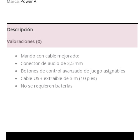
Marca:
Power A
para
Nintendo
Switch
cantidad
Descripción
Valoraciones (0)
Mando con cable mejorado:
Conector de audio de 3,5 mm
Botones de control avanzado de juego asignables
Cable USB extraíble de 3 m (10 pies)
No se requieren baterías