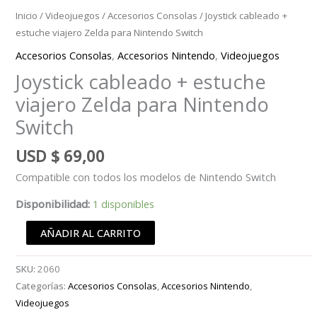
Inicio
/
Videojuegos
/
Accesorios Consolas
/ Joystick cableado +
estuche viajero Zelda para Nintendo Switch
Accesorios Consolas
,
Accesorios Nintendo
,
Videojuegos
Joystick cableado + estuche
viajero Zelda para Nintendo
Switch
USD
$
69,00
Compatible con todos los modelos de Nintendo Switch
Disponibilidad:
1 disponibles
Joystick
AÑADIR AL CARRITO
cableado
+
SKU:
2060
estuche
Categorías:
Accesorios Consolas
,
Accesorios Nintendo
,
viajero
Videojuegos
Zelda