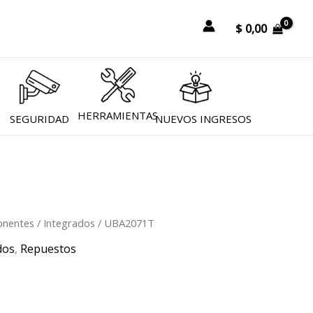
r
$
0,00
HERRAMIENTAS
SEGURIDAD
NUEVOS INGRESOS
nentes
/
Integrados
/ UBA2071T
dos
,
Repuestos