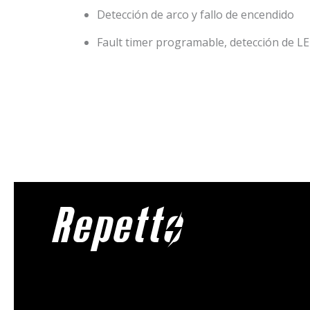
Detección de arco y fallo de encendido
Fault timer programable, detección de L
Repetto