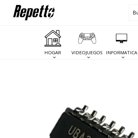
Ir
Bus
al
por
contenido
HOGAR
VIDEOJUEGOS
INFORMATICA