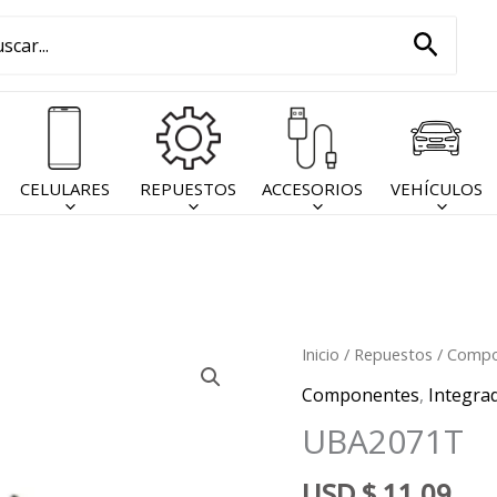
car
Busca
:
CELULARES
REPUESTOS
ACCESORIOS
VEHÍCULOS
Inicio
/
Repuestos
/
Compo
Componentes
,
Integra
UBA2071T
USD
$
11,09