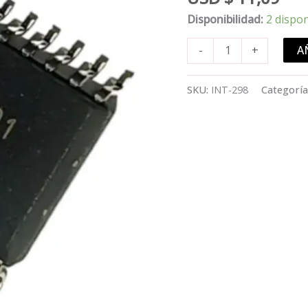
Disponibilidad:
2 dispo
UBA2071T
A
-
+
cantidad
SKU:
INT-298
Categoría