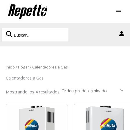
Ir
al
contenido
Buscar
Buscar
por:
Inicio
/
Hogar
/ Calentadores a Gas
Calentadores a Gas
Mostrando los 4 resultados