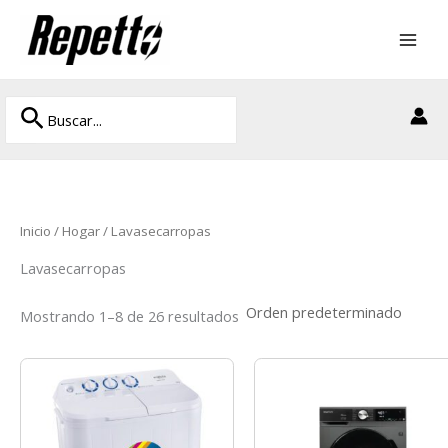
Ir
al
contenido
Buscar
Buscar
por:
Inicio
/
Hogar
/ Lavasecarropas
Lavasecarropas
Mostrando 1–8 de 26 resultados