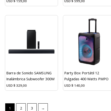
USD
$
159,00
USD
$
599,00
Barra de Sonido SAMSUNG
Party Box Portátil 12
Inalámbrica Subwoofer 300W
Pulgadas 400 Watts PMPO
USD
$
329,00
USD
$
140,00
1
2
3
→