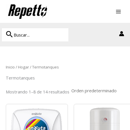
Ir
al
contenido
Buscar
Buscar
por:
Inicio
/
Hogar
/ Termotanques
Termotanques
Mostrando 1–8 de 14 resultados