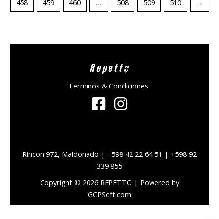
458
459
460
…
508
509
510
→
Repetto
Terminos & Condiciones
Rincon 972, Maldonado | +598 42 22 64 51 | +598 92
339 855
Copyright © 2026 REPETTO | Powered by
GCPSoft.com