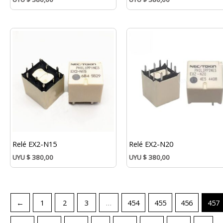
Relé EX2-N15
Relé EX2-N20
UYU
$
380,00
UYU
$
380,00
←
1
2
3
…
454
455
456
457