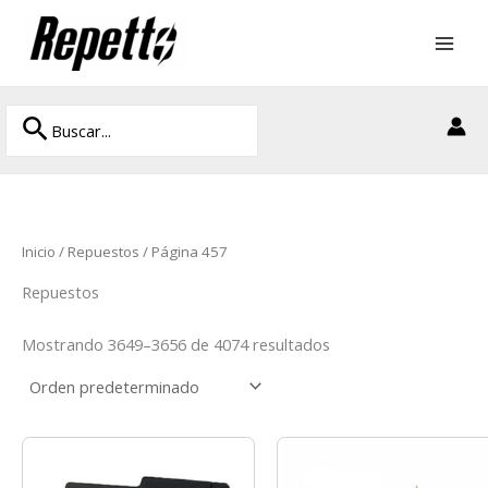
Ir
al
contenido
Buscar
Buscar
por:
Inicio
/
Repuestos
/ Página 457
Repuestos
Mostrando 3649–3656 de 4074 resultados