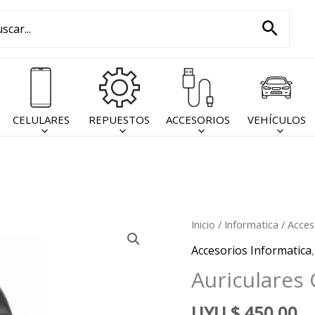
car
Busca
:
CELULARES
REPUESTOS
ACCESORIOS
VEHÍCULOS
Inicio
/
Informatica
/
Acces
Accesorios Informatica
Auriculares
UYU
$
450,00