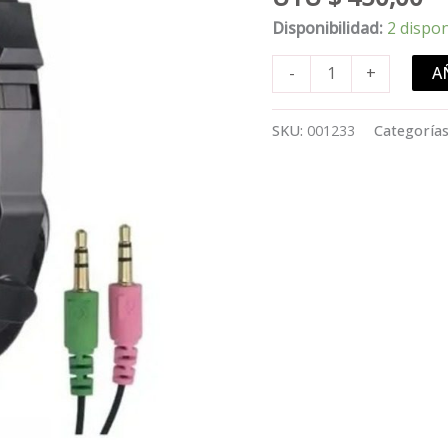
Disponibilidad:
2 dispo
Auriculares
A
-
+
Gamer
Jedel
SKU:
001233
Categoría
GH-
112
cantidad