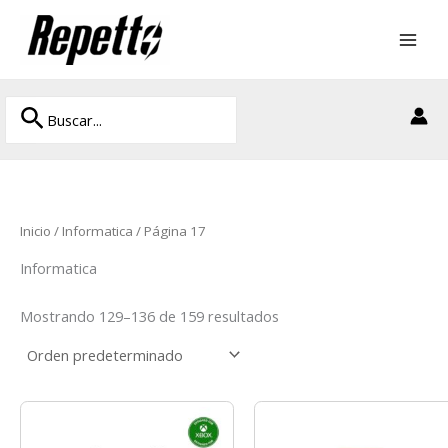
Ir
al
contenido
Buscar
Buscar
por:
Inicio
/
Informatica
/ Página 17
Informatica
Mostrando 129–136 de 159 resultados